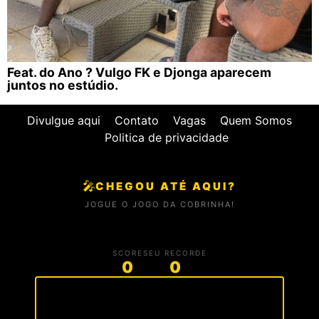
Feat. do Ano ? Vulgo FK e Djonga aparecem
juntos no estúdio.
Divulgue aqui
Contato
Vagas
Quem Somos
Politica de privacidade
🎤
CHEGOU ATÉ AQUI?
JOGUE O JOGO DA COBRINHA!
SCORE
SEU RECORDE
0
0