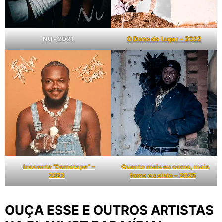
NU – 2021
O Dono do Lugar – 2022
Inocente “Demotape” –
Quanto mais eu como, mais
2023
fome eu sinto – 2025
OUÇA ESSE E OUTROS ARTISTAS