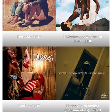
Heresia
–
2017
O Menino que Queria ser
Deus – 2018
Ladrão – 2019
Best seller of djonga
(instrumentals) – 2020