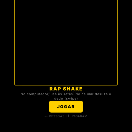
RAP SNAKE
🏆 TOP 3 DA TROPA
No computador, use as setas. No celular deslize o
dedo (swipe)
Carregando ranking...
JOGAR
-- PESSOAS JÁ JOGARAM