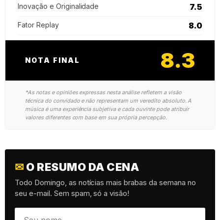
Inovação e Originalidade
7.5
Fator Replay
8.0
8.3
NOTA FINAL
*As notas e opiniões expressas nesta análise refletem a visão
técnica do convidado e não representam um veredito absoluto. A
música é uma experiência subjetiva e cada ouvinte pode atribuir
valores diferentes com base em sua própria percepção.
✉
O RESUMO DA CENA
Todo Domingo, as notícias mais brabas da semana no
seu e-mail. Sem spam, só a visão!