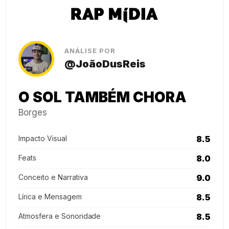
ANÁLISE POR
@JoãoDusReis
O SOL TAMBÉM CHORA
Borges
Impacto Visual
8.5
Feats
8.0
Conceito e Narrativa
9.0
Lírica e Mensagem
8.5
Atmosfera e Sonoridade
8.5