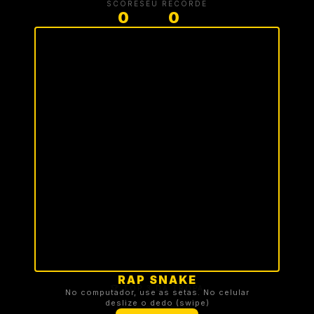
SCORE
SEU RECORDE
0
0
RAP SNAKE
🏆 TOP 3 DA TROPA
No computador, use as setas. No celular
deslize o dedo (swipe)
Carregando ranking...