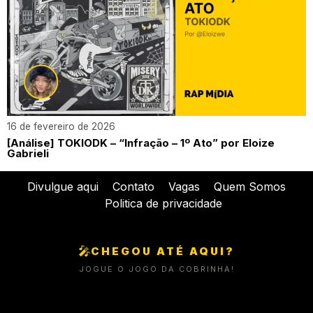
16 de fevereiro de 2026
[Análise] TOKIODK – “Infração – 1º Ato” por Eloize
Gabrieli
Divulgue aqui
Contato
Vagas
Quem Somos
Politica de privacidade
🎤
CHEGOU ATÉ AQUI?
JOGUE O JOGO DA COBRINHA!