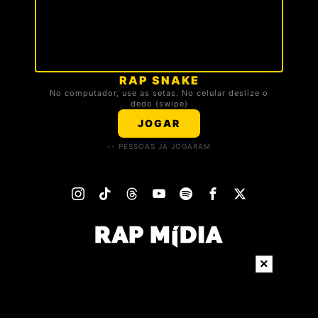
RAP SNAKE
🏆 TOP 3 DA TROPA
No computador, use as setas. No celular deslize o
dedo (swipe)
Carregando ranking...
JOGAR
-- PESSOAS JÁ JOGARAM
×