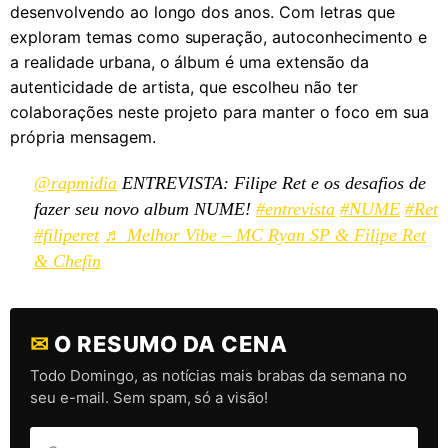
desenvolvendo ao longo dos anos. Com letras que
exploram temas como superação, autoconhecimento e
a realidade urbana, o álbum é uma extensão da
autenticidade de artista, que escolheu não ter
colaborações neste projeto para manter o foco em sua
própria mensagem.
@rapmidia
ENTREVISTA: Filipe Ret e os desafios de
fazer seu novo album NUME!
#entrevista
#NUME
#Ret
#filiperet
♬ Melhor Vibe – MC Ryan SP & Filipe Ret
& Chefin
✉
O RESUMO DA CENA
Todo Domingo, as notícias mais brabas da semana no
seu e-mail. Sem spam, só a visão!