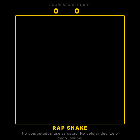
SCORE
SEU RECORDE
0
0
RAP SNAKE
🏆 TOP 3 DA TROPA
No computador, use as setas. No celular deslize o
dedo (swipe)