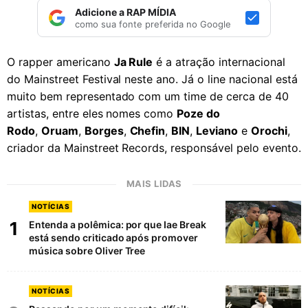
Adicione a RAP MÍDIA
como sua fonte preferida no Google
O rapper americano
Ja Rule
é a atração internacional
do Mainstreet Festival neste ano. Já o line nacional está
muito bem representado com um time de cerca de 40
artistas, entre eles nomes como
Poze do
Rodo
,
Oruam
,
Borges
,
Chefin
,
BIN
,
Leviano
e
Orochi
,
criador da Mainstreet Records, responsável pelo evento.
MAIS LIDAS
NOTÍCIAS
1
Entenda a polêmica: por que Iae Break
está sendo criticado após promover
música sobre Oliver Tree
NOTÍCIAS