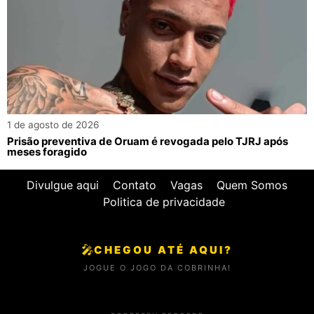
1 de agosto de 2026
Prisão preventiva de Oruam é revogada pelo TJRJ após
meses foragido
Divulgue aqui
Contato
Vagas
Quem Somos
Politica de privacidade
🎤
CHEGOU ATÉ AQUI?
JOGUE O JOGO DA COBRINHA!