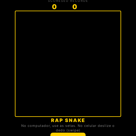
SCORE
SEU RECORDE
0
0
RAP SNAKE
🏆 TOP 3 DA TROPA
No computador, use as setas. No celular deslize o
dedo (swipe)
Carregando ranking...