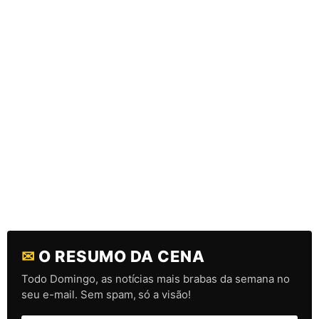
✉
O RESUMO DA CENA
Todo Domingo, as notícias mais brabas da semana no
seu e-mail. Sem spam, só a visão!