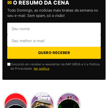
✉
O RESUMO DA CENA
Todo Domingo, as notícias mais brabas da semana no
seu e-mail. Sem spam, só a visão!
QUERO RECEBER
Concordo em receber a newsletter da RAP MÍDIA e li a Política
de Privacidade.
Ver política