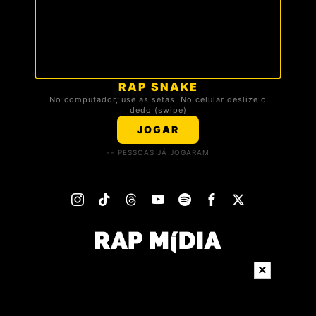
RAP SNAKE
🏆 TOP 3 DA TROPA
No computador, use as setas. No celular deslize o
dedo (swipe)
Carregando ranking...
JOGAR
-- PESSOAS JÁ JOGARAM
×