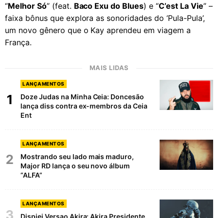
“
Melhor Só
” (feat.
Baco Exu do Blues
) e “
C’est La Vie
” –
faixa bônus que explora as sonoridades do ‘Pula-Pula’,
um novo gênero que o Kay aprendeu em viagem a
França.
MAIS LIDAS
LANÇAMENTOS
1
Doze Judas na Minha Ceia: Doncesão
lança diss contra ex-membros da Ceia
Ent
LANÇAMENTOS
2
Mostrando seu lado mais maduro,
Major RD lança o seu novo álbum
“ALFA”
LANÇAMENTOS
3
Dispiei Versao Akira: Akira Presidente