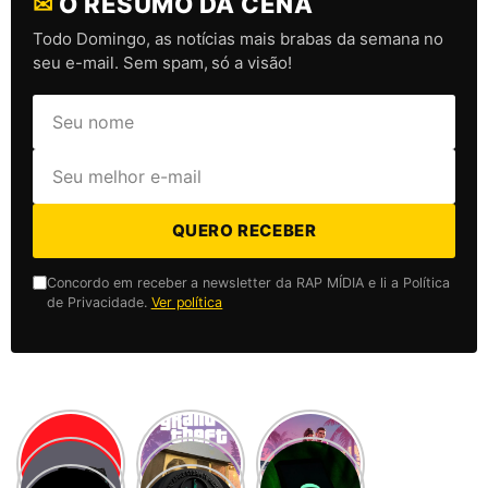
✉
O RESUMO DA CENA
Todo Domingo, as notícias mais brabas da semana no
seu e-mail. Sem spam, só a visão!
QUERO RECEBER
Concordo em receber a newsletter da RAP MÍDIA e li a Política
de Privacidade.
Ver política