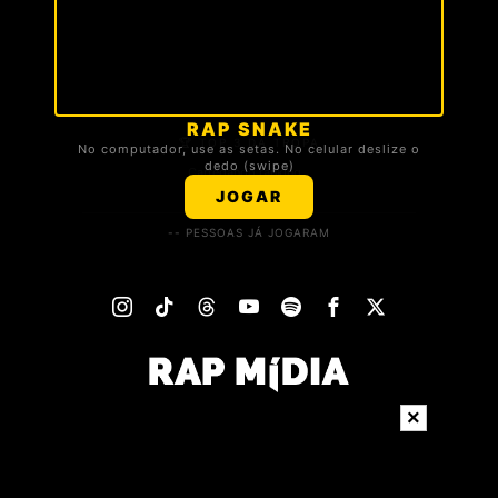
RAP SNAKE
🏆 TOP 3 DA TROPA
No computador, use as setas. No celular deslize o
dedo (swipe)
Carregando ranking...
JOGAR
-- PESSOAS JÁ JOGARAM
×