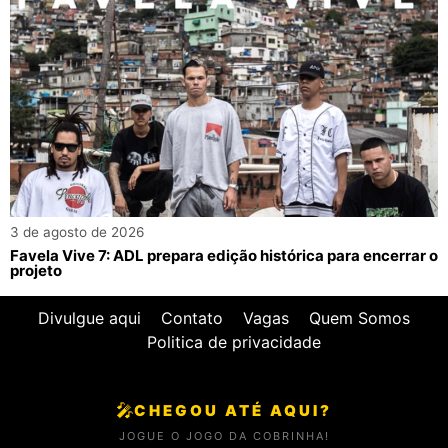
3 de agosto de 2026
Favela Vive 7: ADL prepara edição histórica para encerrar o
projeto
Divulgue aqui
Contato
Vagas
Quem Somos
Politica de privacidade
🎤
CHEGOU ATÉ AQUI?
JOGUE O JOGO DA COBRINHA!