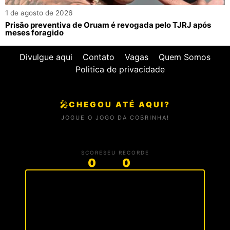
1 de agosto de 2026
Prisão preventiva de Oruam é revogada pelo TJRJ após
meses foragido
Divulgue aqui
Contato
Vagas
Quem Somos
Politica de privacidade
🎤
CHEGOU ATÉ AQUI?
JOGUE O JOGO DA COBRINHA!
SCORE
SEU RECORDE
0
0