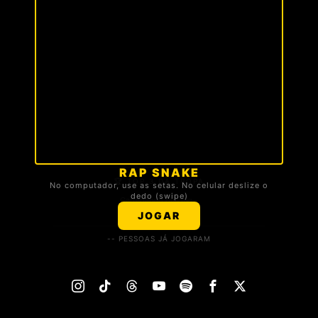
RAP SNAKE
🏆 TOP 3 DA TROPA
No computador, use as setas. No celular deslize o
dedo (swipe)
Carregando ranking...
JOGAR
-- PESSOAS JÁ JOGARAM