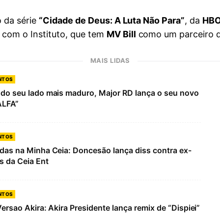
o da série
“Cidade de Deus: A Luta Não Para”
, da
HBO
com o Instituto, que tem
MV Bill
como um parceiro d
MAIS LIDAS
NTOS
do seu lado mais maduro, Major RD lança o seu novo
ALFA”
NTOS
das na Minha Ceia: Doncesão lança diss contra ex-
 da Ceia Ent
NTOS
Versao Akira: Akira Presidente lança remix de “Dispiei”