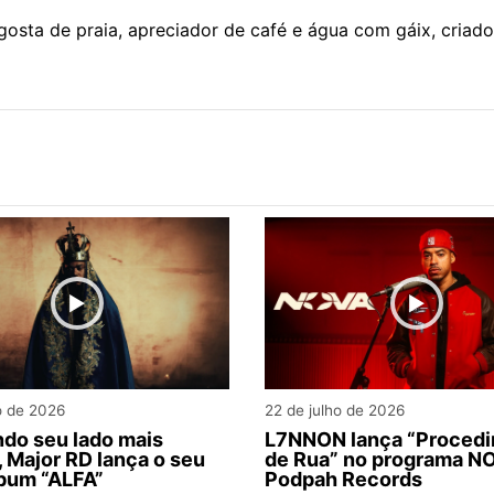
gosta de praia, apreciador de café e água com gáix, criad
o de 2026
22 de julho de 2026
do seu lado mais
L7NNON lança “Proced
 Major RD lança o seu
de Rua” no programa N
bum “ALFA”
Podpah Records