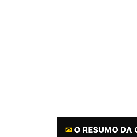
✉
O RESUMO DA 