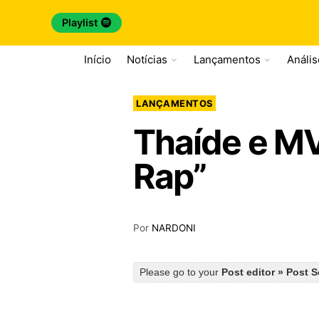
Playlist
Início
Notícias
Lançamentos
Análi
LANÇAMENTOS
Thaíde e MV
Rap”
Por
NARDONI
Please go to your
Post editor » Post 