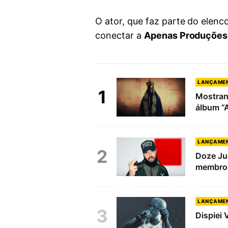
O ator, que faz parte do elenc
conectar a
Apenas Produções
LANÇAME
1
Mostran
álbum “
LANÇAME
2
Doze Ju
membros
LANÇAME
3
Dispiei 