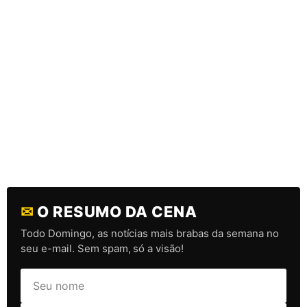
✉
O RESUMO DA CENA
Todo Domingo, as notícias mais brabas da semana no
seu e-mail. Sem spam, só a visão!