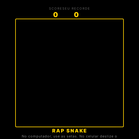
SCORE
SEU RECORDE
0
0
RAP SNAKE
🏆 TOP 3 DA TROPA
No computador, use as setas. No celular deslize o