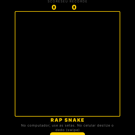
SCORE
SEU RECORDE
0
0
RAP SNAKE
🏆 TOP 3 DA TROPA
No computador, use as setas. No celular deslize o
dedo (swipe)
Carregando ranking...