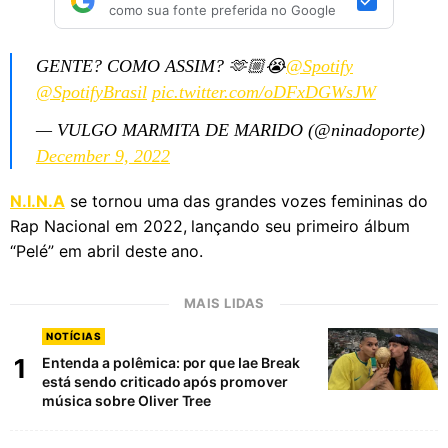
como sua fonte preferida no Google
GENTE? COMO ASSIM? 🫶🏼😭
@Spotify
@SpotifyBrasil
pic.twitter.com/oDFxDGWsJW
— VULGO MARMITA DE MARIDO (@ninadoporte)
December 9, 2022
N.I.N.A
se tornou uma das grandes vozes femininas do
Rap Nacional em 2022, lançando seu primeiro álbum
“Pelé” em abril deste ano.
MAIS LIDAS
NOTÍCIAS
1
Entenda a polêmica: por que Iae Break
está sendo criticado após promover
música sobre Oliver Tree