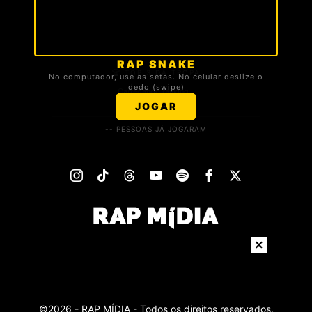
RAP SNAKE
🏆 TOP 3 DA TROPA
No computador, use as setas. No celular deslize o
dedo (swipe)
Carregando ranking...
JOGAR
-- PESSOAS JÁ JOGARAM
×
©
2026
- RAP MÍDIA - Todos os direitos reservados.