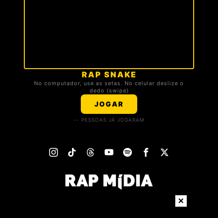
RAP SNAKE
🏆 TOP 3 DA TROPA
No computador, use as setas. No celular deslize o
dedo (swipe)
Carregando ranking...
JOGAR
-- PESSOAS JÁ JOGARAM
×