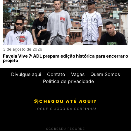
3 de agosto de 2026
Favela Vive 7: ADL prepara edição histórica para encerrar o
projeto
Divulgue aqui
Contato
Vagas
Quem Somos
Politica de privacidade
🎤
CHEGOU ATÉ AQUI?
JOGUE O JOGO DA COBRINHA!
SCORE
SEU RECORDE