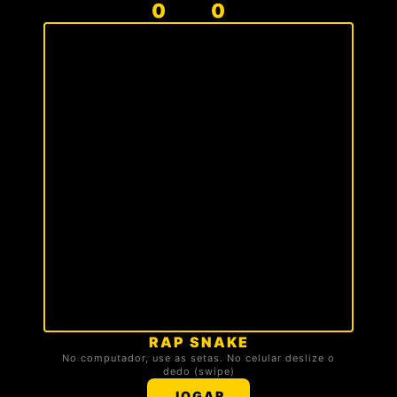
0
0
RAP SNAKE
🏆 TOP 3 DA TROPA
No computador, use as setas. No celular deslize o
dedo (swipe)
Carregando ranking...
JOGAR