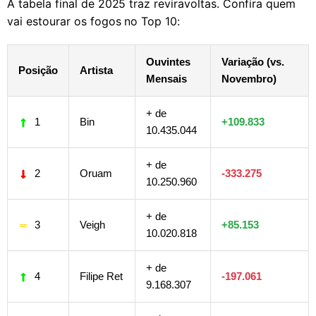
A tabela final de 2025 traz reviravoltas. Confira quem
vai estourar os fogos no Top 10:
Ouvintes
Variação (vs.
Posição
Artista
Mensais
Novembro)
+ de
1
Bin
+109.833
10.435.044
+ de
2
Oruam
-333.275
10.250.960
+ de
3
Veigh
+85.153
10.020.818
+ de
4
Filipe Ret
-197.061
9.168.307