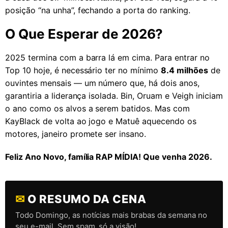
posição “na unha”, fechando a porta do ranking.
O Que Esperar de 2026?
2025 termina com a barra lá em cima. Para entrar no
Top 10 hoje, é necessário ter no mínimo
8.4 milhões
de
ouvintes mensais — um número que, há dois anos,
garantiria a liderança isolada. Bin, Oruam e Veigh iniciam
o ano como os alvos a serem batidos. Mas com
KayBlack de volta ao jogo e Matuê aquecendo os
motores, janeiro promete ser insano.
Feliz Ano Novo, família RAP MÍDIA! Que venha 2026.
✉
O RESUMO DA CENA
Todo Domingo, as notícias mais brabas da semana no
seu e-mail. Sem spam, só a visão!