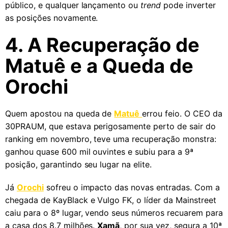
público, e qualquer lançamento ou
trend
pode inverter
as posições novamente.
4. A Recuperação de
Matuê e a Queda de
Orochi
Quem apostou na queda de
Matuê
errou feio. O CEO da
30PRAUM, que estava perigosamente perto de sair do
ranking em novembro, teve uma recuperação monstra:
ganhou quase 600 mil ouvintes e subiu para a 9ª
posição, garantindo seu lugar na elite.
Já
Orochi
sofreu o impacto das novas entradas. Com a
chegada de KayBlack e Vulgo FK, o líder da Mainstreet
caiu para o 8º lugar, vendo seus números recuarem para
a casa dos 8.7 milhões.
Xamã
, por sua vez, segura a 10ª