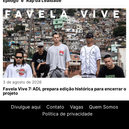
Epílogo” e “Rap da Lealdade”
3 de agosto de 2026
Favela Vive 7: ADL prepara edição histórica para encerrar o
projeto
Divulgue aqui
Contato
Vagas
Quem Somos
Politica de privacidade