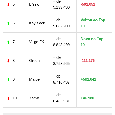
+ de
5
L7nnon
-502.052
9.133.490
+ de
Voltou ao Top
6
KayBlack
9.082.209
10
+ de
Novo no Top
7
Vulgo FK
8.843.499
10
+ de
8
Orochi
-111.176
8.758.565
+ de
9
Matuê
+592.842
8.716.497
+ de
10
Xamã
+46.980
8.483.931