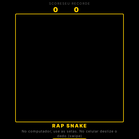
SCORE
SEU RECORDE
0
0
RAP SNAKE
🏆 TOP 3 DA TROPA
No computador, use as setas. No celular deslize o
dedo (swipe)
Carregando ranking...