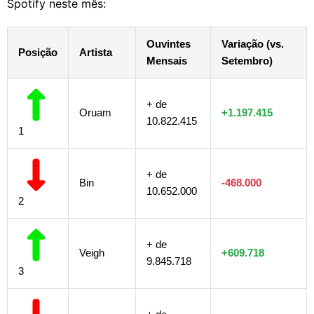
Spotify neste mês:
Ouvintes
Variação (vs.
Posição
Artista
Mensais
Setembro)
+ de
Oruam
+1.197.415
10.822.415
1
+ de
Bin
-468.000
10.652.000
2
+ de
Veigh
+609.718
9.845.718
3