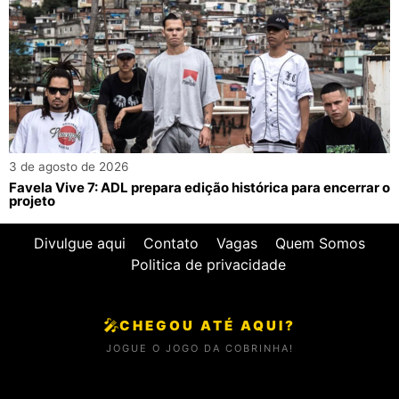
3 de agosto de 2026
Favela Vive 7: ADL prepara edição histórica para encerrar o
projeto
Divulgue aqui
Contato
Vagas
Quem Somos
Politica de privacidade
🎤
CHEGOU ATÉ AQUI?
JOGUE O JOGO DA COBRINHA!