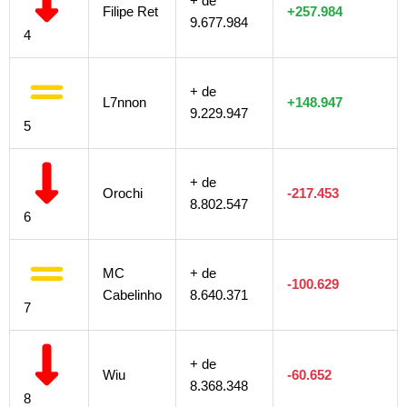
+ de
Filipe Ret
+257.984
9.677.984
4
+ de
L7nnon
+148.947
9.229.947
5
+ de
Orochi
-217.453
8.802.547
6
MC
+ de
-100.629
Cabelinho
8.640.371
7
+ de
Wiu
-60.652
8.368.348
8