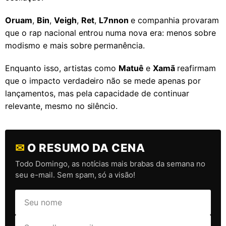
Oruam
,
Bin
,
Veigh
,
Ret
,
L7nnon
e companhia provaram
que o rap nacional entrou numa nova era: menos sobre
modismo e mais sobre permanência.
Enquanto isso, artistas como
Matuê
e
Xamã
reafirmam
que o impacto verdadeiro não se mede apenas por
lançamentos, mas pela capacidade de continuar
relevante, mesmo no silêncio.
✉
O RESUMO DA CENA
Todo Domingo, as notícias mais brabas da semana no
seu e-mail. Sem spam, só a visão!