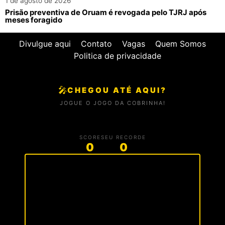
1 de agosto de 2026
Prisão preventiva de Oruam é revogada pelo TJRJ após
meses foragido
Divulgue aqui
Contato
Vagas
Quem Somos
Politica de privacidade
🎤
CHEGOU ATÉ AQUI?
JOGUE O JOGO DA COBRINHA!
SCORE
SEU RECORDE
0
0