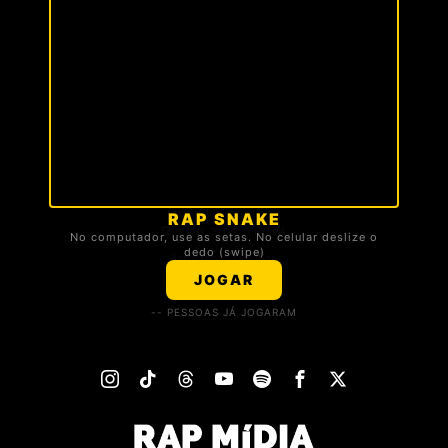
RAP SNAKE
🏆 TOP 3 DA TROPA
No computador, use as setas. No celular deslize o
dedo (swipe)
Carregando ranking...
JOGAR
-- PESSOAS JÁ JOGARAM