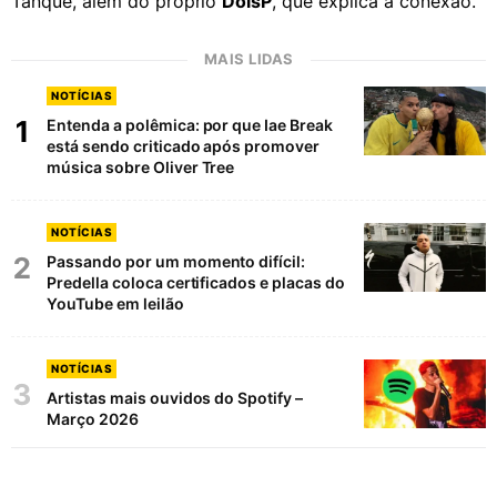
Tanque, além do próprio
DoisP
, que explica a conexão.
MAIS LIDAS
NOTÍCIAS
1
Entenda a polêmica: por que Iae Break
está sendo criticado após promover
música sobre Oliver Tree
NOTÍCIAS
2
Passando por um momento difícil:
Predella coloca certificados e placas do
YouTube em leilão
NOTÍCIAS
3
Artistas mais ouvidos do Spotify –
Março 2026