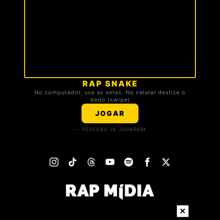
RAP SNAKE
🏆 TOP 3 DA TROPA
No computador, use as setas. No celular deslize o
dedo (swipe)
Carregando ranking...
JOGAR
-- PESSOAS JÁ JOGARAM
×