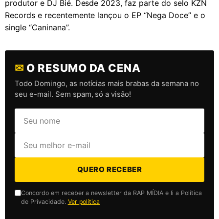
produtor e DJ Bié. Desde 2023, faz parte do selo KZN
Records e recentemente lançou o EP “Nega Doce” e o
single “Caninana”.
✉
O RESUMO DA CENA
Todo Domingo, as notícias mais brabas da semana no
seu e-mail. Sem spam, só a visão!
QUERO RECEBER
Concordo em receber a newsletter da RAP MÍDIA e li a Política
de Privacidade.
Ver política