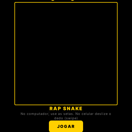
RAP SNAKE
🏆 TOP 3 DA TROPA
No computador, use as setas. No celular deslize o
dedo (swipe)
Carregando ranking...
JOGAR