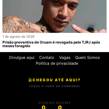
1 de agosto de 2026
Prisão preventiva de Oruam é revogada pelo TJRJ após
meses foragido
Divulgue aqui
Contato
Vagas
Quem Somos
Politica de privacidade
🎤
CHEGOU ATÉ AQUI?
JOGUE O JOGO DA COBRINHA!
SCORE
SEU RECORDE
0
0