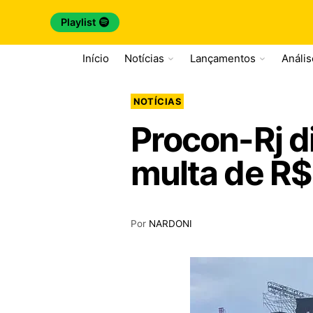
Playlist
Início
Notícias
Lançamentos
Análi
NOTÍCIAS
Procon-Rj d
multa de R$
Por
NARDONI