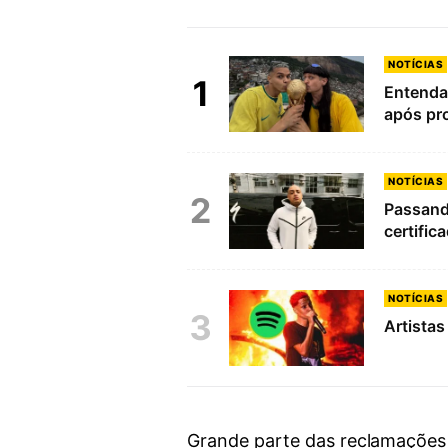
NOTÍCIAS
1
Entenda 
após pr
NOTÍCIAS
2
Passando
certific
NOTÍCIAS
3
Artistas
Grande parte das reclamações