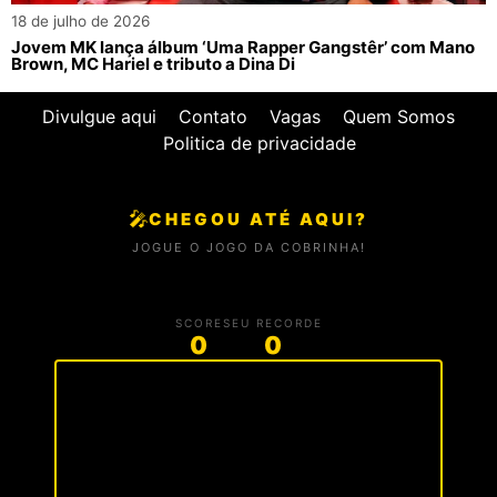
18 de julho de 2026
Jovem MK lança álbum ‘Uma Rapper Gangstêr’ com Mano
Brown, MC Hariel e tributo a Dina Di
Divulgue aqui
Contato
Vagas
Quem Somos
Politica de privacidade
🎤
CHEGOU ATÉ AQUI?
JOGUE O JOGO DA COBRINHA!
SCORE
SEU RECORDE
0
0