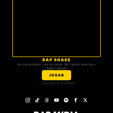
RAP SNAKE
🏆 TOP 3 DA TROPA
No computador, use as setas. No celular deslize o
dedo (swipe)
Carregando ranking...
JOGAR
-- PESSOAS JÁ JOGARAM