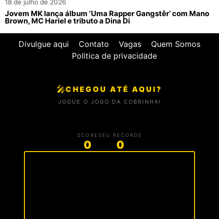
18 de julho de 2026
Jovem MK lança álbum ‘Uma Rapper Gangstêr’ com Mano
Brown, MC Hariel e tributo a Dina Di
Divulgue aqui
Contato
Vagas
Quem Somos
Politica de privacidade
🎤
CHEGOU ATÉ AQUI?
JOGUE O JOGO DA COBRINHA!
SCORE
SEU RECORDE
0
0