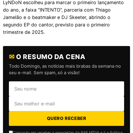
LyNDoN escolheu para marcar o primeiro lançamento
do ano, a faixa “INTENTO”, parceria com Thiago
Jamelão e o beatmaker e DJ Skeeter, abrindo o
segundo EP do cantor, previsto para o primeiro
trimestre de 2025.
✉
O RESUMO DA CENA
Todo Domingo, as notícias mais brabas da semana no
seu e-mail. Sem spam, só a visão!
QUERO RECEBER
Concordo em receber a newsletter da RAP MÍDIA e li a Política