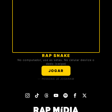
RAP SNAKE
🏆 TOP 3 DA TROPA
No computador, use as setas. No celular deslize o
dedo (swipe)
Carregando ranking...
JOGAR
-- PESSOAS JÁ JOGARAM