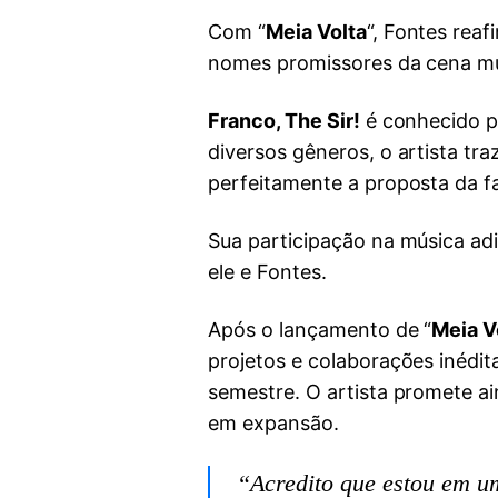
Com “
Meia Volta
“, Fontes rea
nomes promissores da cena musi
Franco, The Sir!
é conhecido po
diversos gêneros, o artista tr
perfeitamente a proposta da fa
Sua participação na música ad
ele e Fontes.
Após o lançamento de “
Meia V
projetos e colaborações inédit
semestre. O artista promete a
em expansão.
“Acredito que estou em u