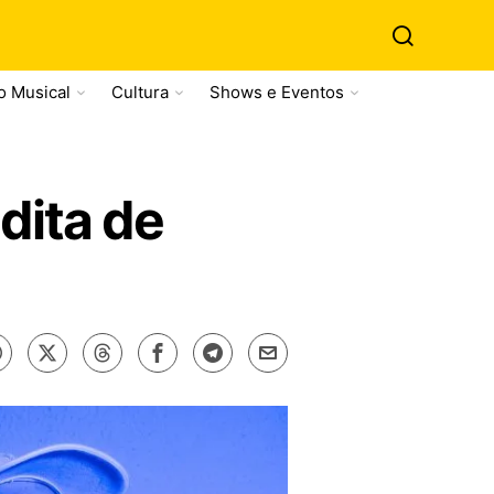
o Musical
Cultura
Shows e Eventos
édita de