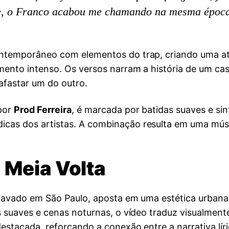
te, o Franco acabou me chamando na mesma época
ontemporâneo com elementos do trap, criando uma at
mento intenso. Os versos narram a história de um cas
afastar um do outro.
 por
Prod Ferreira
, é marcada por batidas suaves e si
cas dos artistas. A combinação resulta em uma mú
 Meia Volta
gravado em São Paulo, aposta em uma estética urbana
s suaves e cenas noturnas, o vídeo traduz visualment
estacada, reforçando a conexão entre a narrativa lír