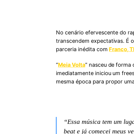
No cenário efervescente do rap
transcendem expectativas. É 
parceria inédita com
Franco, T
“
Meia Volta
” nasceu de forma 
imediatamente iniciou um free
mesma época para propor uma 
“Essa música tem um lugar
beat e já comecei meus ve