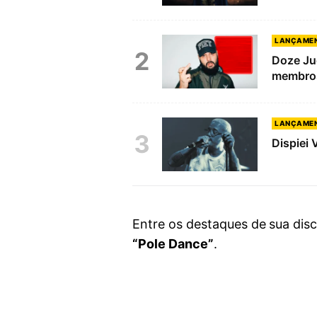
LANÇAME
2
Doze Ju
membros
LANÇAME
3
Dispiei 
Entre os destaques de sua dis
“Pole Dance”
.