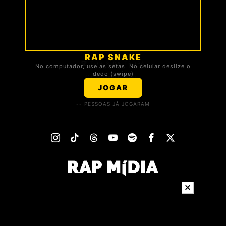
RAP SNAKE
🏆 TOP 3 DA TROPA
No computador, use as setas. No celular deslize o
dedo (swipe)
Carregando ranking...
JOGAR
-- PESSOAS JÁ JOGARAM
×