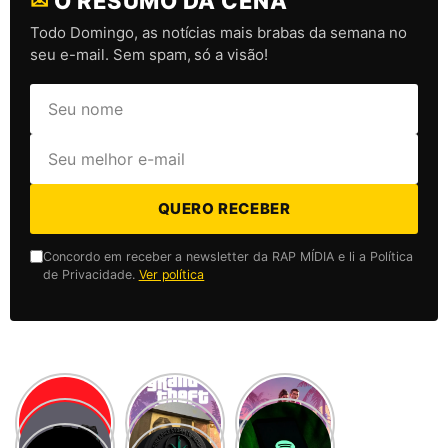
✉
O RESUMO DA CENA
Todo Domingo, as notícias mais brabas da semana no
seu e-mail. Sem spam, só a visão!
QUERO RECEBER
Concordo em receber a newsletter da RAP MÍDIA e li a Política
de Privacidade.
Ver política