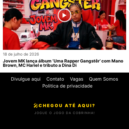
18 de julho de 2026
Jovem MK lança álbum ‘Uma Rapper Gangstêr’ com Mano
Brown, MC Hariel e tributo a Dina Di
Divulgue aqui
Contato
Vagas
Quem Somos
Politica de privacidade
🎤
CHEGOU ATÉ AQUI?
JOGUE O JOGO DA COBRINHA!