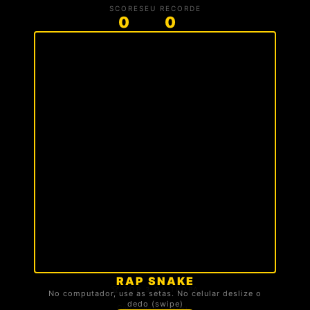
SCORE
SEU RECORDE
0
0
RAP SNAKE
🏆 TOP 3 DA TROPA
No computador, use as setas. No celular deslize o
dedo (swipe)
Carregando ranking...