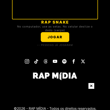
RAP SNAKE
🏆 TOP 3 DA TROPA
No computador, use as setas. No celular deslize o
dedo (swipe)
Carregando ranking...
JOGAR
-- PESSOAS JÁ JOGARAM
×
©
2026
- RAP MÍDIA - Todos os direitos reservados.