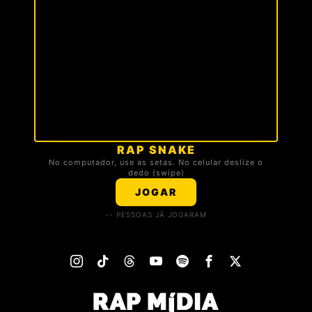
RAP SNAKE
🏆 TOP 3 DA TROPA
No computador, use as setas. No celular deslize o
dedo (swipe)
Carregando ranking...
JOGAR
-- PESSOAS JÁ JOGARAM