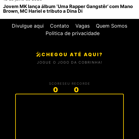
Jovem MK lança álbum ‘Uma Rapper Gangstêr’ com Mano
Brown, MC Hariel e tributo a Dina Di
Divulgue aqui
Contato
Vagas
Quem Somos
Politica de privacidade
🎤
CHEGOU ATÉ AQUI?
JOGUE O JOGO DA COBRINHA!
SCORE
SEU RECORDE
0
0