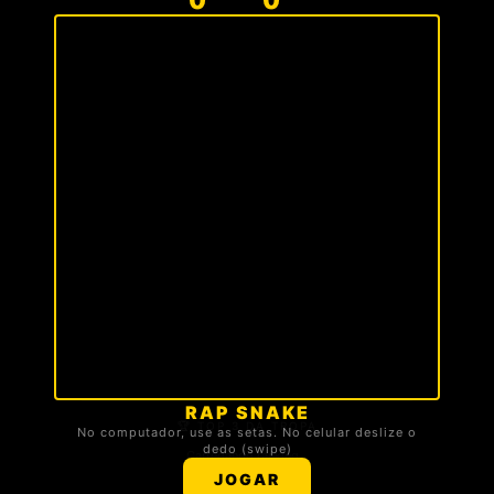
RAP SNAKE
🏆 TOP 3 DA TROPA
No computador, use as setas. No celular deslize o
dedo (swipe)
Carregando ranking...
JOGAR