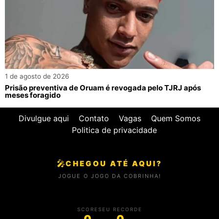
1 de agosto de 2026
Prisão preventiva de Oruam é revogada pelo TJRJ após
meses foragido
Divulgue aqui
Contato
Vagas
Quem Somos
Politica de privacidade
🎤
CHEGOU ATÉ AQUI?
JOGUE O JOGO DA COBRINHA!
SCORE
SEU RECORDE
0
0