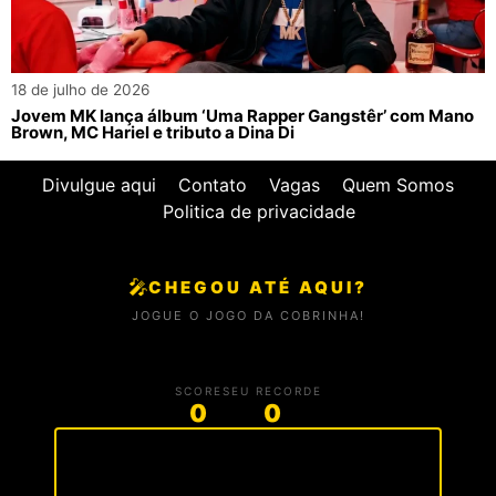
18 de julho de 2026
Jovem MK lança álbum ‘Uma Rapper Gangstêr’ com Mano
Brown, MC Hariel e tributo a Dina Di
Divulgue aqui
Contato
Vagas
Quem Somos
Politica de privacidade
🎤
CHEGOU ATÉ AQUI?
JOGUE O JOGO DA COBRINHA!
SCORE
SEU RECORDE
0
0