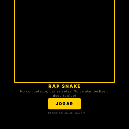
RAP SNAKE
🏆 TOP 3 DA TROPA
No computador, use as setas. No celular deslize o
dedo (swipe)
Carregando ranking...
JOGAR
-- PESSOAS JÁ JOGARAM