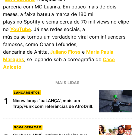
parceria com MC Luanna. Em pouco mais de dois
meses, a faixa bateu a marca de 180 mil
plays no Spotify e soma cerca de 70 mil views no clipe
no
YouTube
. Já nas redes sociais, a
música se tornou um verdadeiro viral com influencers
famosos, como Ohana Lefundes,
dançarina de Anitta,
Juliano Floss
e
Maria Paula
Marques
, se jogando sob a coreografia de
Caco
Aniceto
.
MAIS LIDAS
LANÇAMENTOS
1
Nicow lança “baLANÇA”, mais um
Trap/Funk com referências de AfroDrill.
NOVA GERAÇÃO