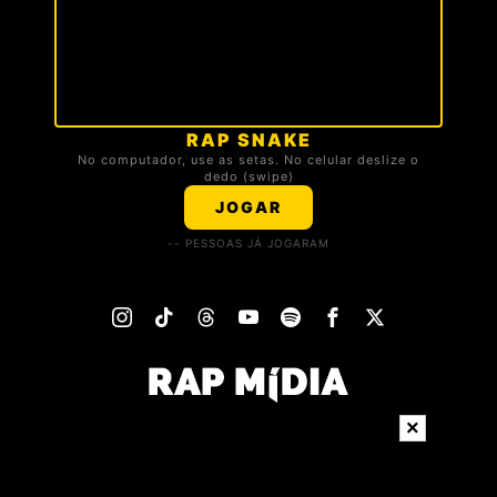
RAP SNAKE
🏆 TOP 3 DA TROPA
No computador, use as setas. No celular deslize o
dedo (swipe)
Carregando ranking...
JOGAR
-- PESSOAS JÁ JOGARAM
×