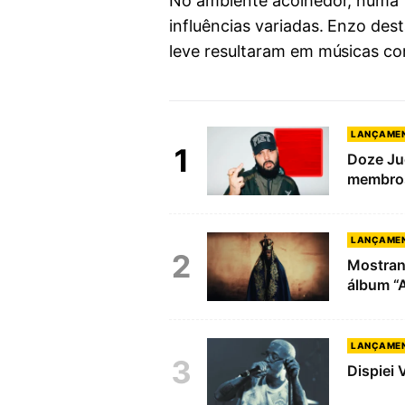
No ambiente acolhedor, numa “
influências variadas. Enzo dest
leve resultaram em músicas co
LANÇAME
1
Doze Ju
membros
LANÇAME
2
Mostran
álbum “
LANÇAME
3
Dispiei 