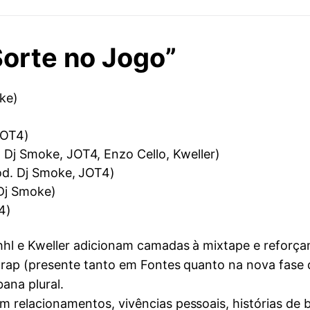
Sorte no Jogo”
ke)
JOT4)
 Dj Smoke, JOT4, Enzo Cello, Kweller)
rod. Dj Smoke, JOT4)
 Dj Smoke)
4)
hhl e Kweller adicionam camadas à mixtape e reforçam
 trap (presente tanto em Fontes quanto na nova fase
ana plural.
 relacionamentos, vivências pessoais, histórias de b