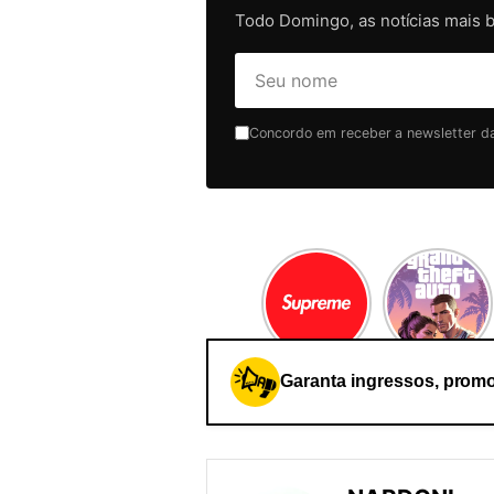
Todo Domingo, as notícias mais 
Concordo em receber a newsletter da 
Garanta ingressos, promo