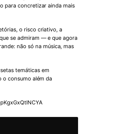
io para concretizar ainda mais
rias, o risco criativo, a
s que se admiram — e que agora
rande: não só na música, mas
isetas temáticas em
ndo o consumo além da
PRpKgxGxQtlNCYA