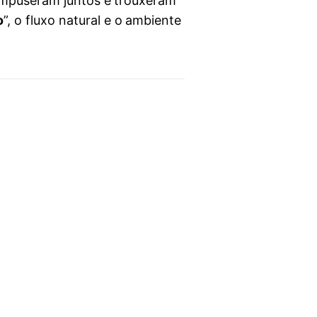
compuseram juntos e trouxeram
o
”, o fluxo natural e o ambiente