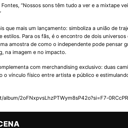
a Fontes, “Nossos sons têm tudo a ver e a mixtape ve
”
 que mais um lançamento: simboliza a união de trajetó
 estilos. Para os fãs, é o encontro de dois universo
 uma amostra de como o independente pode pensar g
ng, na imagem e no impacto.
complementa com merchandising exclusivo: duas cam
o o vínculo físico entre artista e público e estimula
ntl-pt/album/2oFNxpvsLhzPTWym8sP42o?si=F7-0RCc
CENA