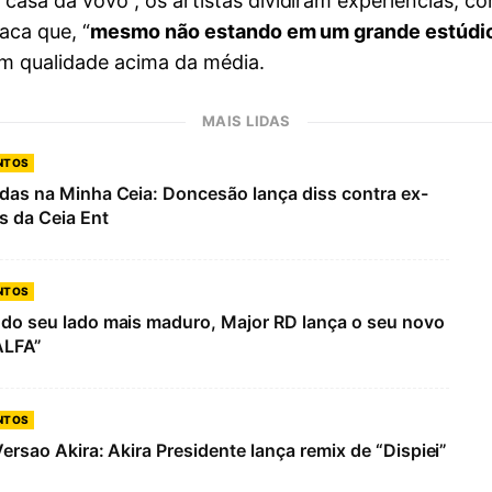
casa da vovó”, os artistas dividiram experiências, 
aca que, “
mesmo não estando em um grande estúdi
m qualidade acima da média.
MAIS LIDAS
NTOS
das na Minha Ceia: Doncesão lança diss contra ex-
 da Ceia Ent
NTOS
do seu lado mais maduro, Major RD lança o seu novo
ALFA”
NTOS
Versao Akira: Akira Presidente lança remix de “Dispiei”