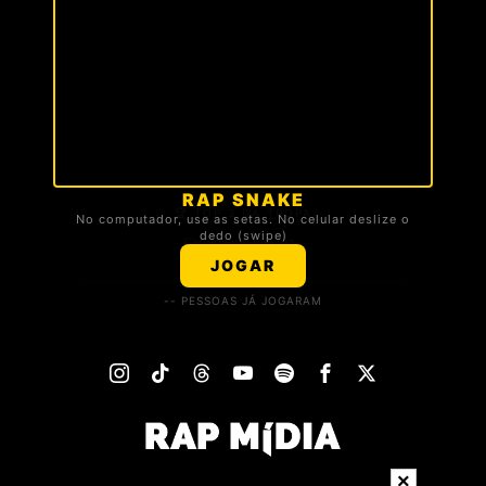
RAP SNAKE
🏆 TOP 3 DA TROPA
No computador, use as setas. No celular deslize o
dedo (swipe)
Carregando ranking...
JOGAR
-- PESSOAS JÁ JOGARAM
×