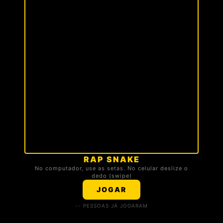
RAP SNAKE
🏆 TOP 3 DA TROPA
No computador, use as setas. No celular deslize o
dedo (swipe)
Carregando ranking...
JOGAR
-- PESSOAS JÁ JOGARAM