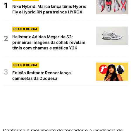
1
Nike Hybrid: Marca lança tênis Hybrid
Fly e Hybrid RN para treinos HYROX
ESTILO DE RUA
2
Hellstar x Adidas Megaride S2:
primeiras imagens da collab revelam
tênis com chamas e estética Y2K
ESTILO DE RUA
3
Edição limitada: Renner lança
camisetas da Duquesa
Conforme o movimento do torcedor e a incidência de