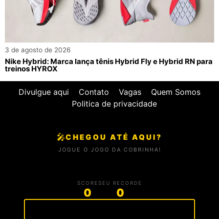
3 de agosto de 2026
Nike Hybrid: Marca lança tênis Hybrid Fly e Hybrid RN para
treinos HYROX
Divulgue aqui
Contato
Vagas
Quem Somos
Politica de privacidade
🎤
CHEGOU ATÉ AQUI?
JOGUE O JOGO DA COBRINHA!
SCORE
SEU RECORDE
0
0