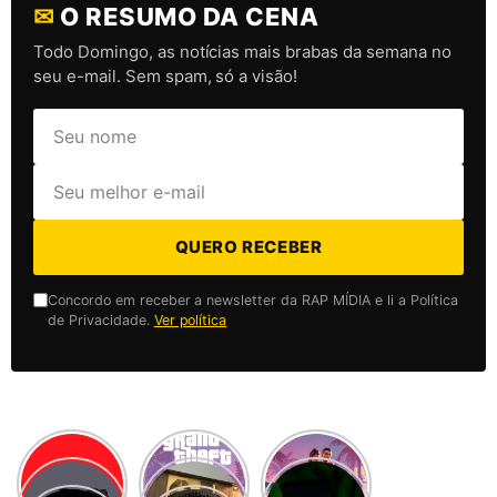
✉
O RESUMO DA CENA
Todo Domingo, as notícias mais brabas da semana no
seu e-mail. Sem spam, só a visão!
QUERO RECEBER
Concordo em receber a newsletter da RAP MÍDIA e li a Política
de Privacidade.
Ver política