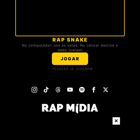
RAP SNAKE
🏆 TOP 3 DA TROPA
No computador, use as setas. No celular deslize o
dedo (swipe)
Carregando ranking...
JOGAR
-- PESSOAS JÁ JOGARAM
×