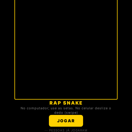
RAP SNAKE
🏆 TOP 3 DA TROPA
No computador, use as setas. No celular deslize o
dedo (swipe)
Carregando ranking...
JOGAR
-- PESSOAS JÁ JOGARAM