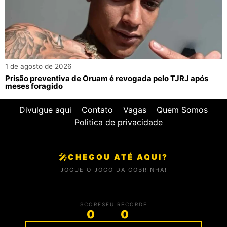
1 de agosto de 2026
Prisão preventiva de Oruam é revogada pelo TJRJ após
meses foragido
Divulgue aqui
Contato
Vagas
Quem Somos
Politica de privacidade
🎤
CHEGOU ATÉ AQUI?
JOGUE O JOGO DA COBRINHA!
SCORE
SEU RECORDE
0
0