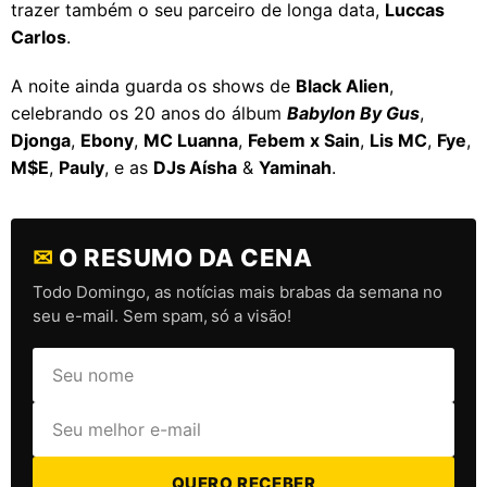
trazer também o seu parceiro de longa data,
Luccas
Carlos
.
A noite ainda guarda os shows de
Black Alien
,
celebrando os 20 anos do álbum
Babylon By Gus
,
Djonga
,
Ebony
,
MC Luanna
,
Febem x Sain
,
Lis MC
,
Fye
,
M$E
,
Pauly
, e as
DJs Aísha
&
Yaminah
.
✉
O RESUMO DA CENA
Todo Domingo, as notícias mais brabas da semana no
seu e-mail. Sem spam, só a visão!
QUERO RECEBER