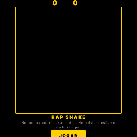
0
0
RAP SNAKE
🏆 TOP 3 DA TROPA
No computador, use as setas. No celular deslize o
dedo (swipe)
Carregando ranking...
JOGAR