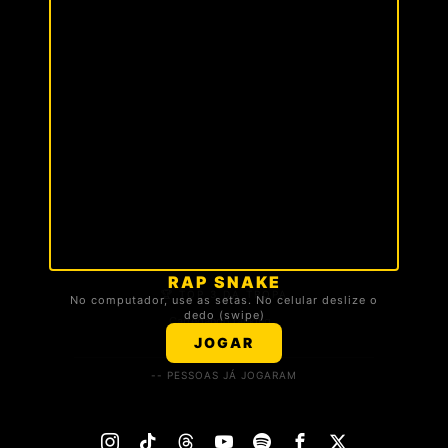
RAP SNAKE
🏆 TOP 3 DA TROPA
No computador, use as setas. No celular deslize o
dedo (swipe)
Carregando ranking...
JOGAR
-- PESSOAS JÁ JOGARAM