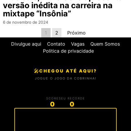
versão inédita na carreira na
mixtape “Insônia”
6 de novembro de 2024
1
2
Próximo
Divulgue aqui
Contato
Vagas
Quem Somos
Politica de privacidade
🎤
CHEGOU ATÉ AQUI?
JOGUE O JOGO DA COBRINHA!
SCORE
SEU RECORDE
0
0